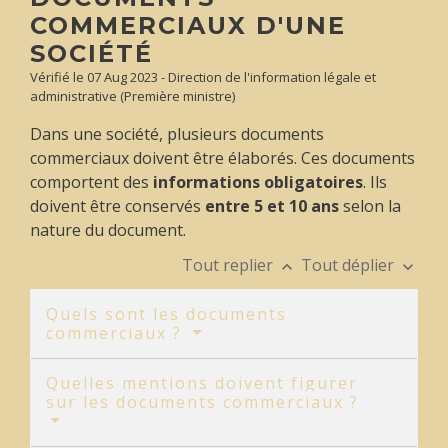
COMMERCIAUX D'UNE
SOCIÉTÉ
Vérifié le 07 Aug 2023 - Direction de l'information légale et
administrative (Première ministre)
Dans une société, plusieurs documents
commerciaux doivent être élaborés. Ces documents
comportent des
informations obligatoires
. Ils
doivent être conservés
entre 5 et 10 ans
selon la
nature du document.
Tout replier
Tout déplier
keyboard_arrow_up
keyboard_arrow_down
Quels sont les documents
commerciaux ?
Quelles mentions doivent figurer
sur les documents commerciaux ?