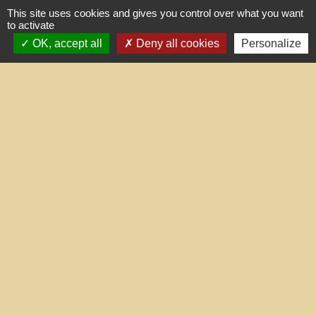
This site uses cookies and gives you control over what you want
to activate
OK, accept all
Deny all cookies
Personalize
Liens utiles
Portail du gouvernement
Maison du travail saisonnier
(Grand Narbonne)
Région Occitanie
Délibérations et arrêtés (Grand
Narbonne)
Le Grand Narbonne
Mentions légales
-
Politique de confidentialité
-