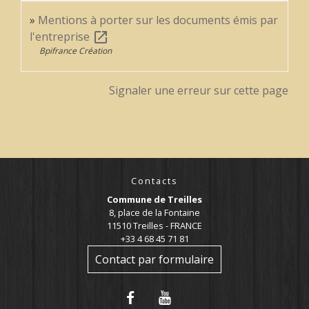
Mentions à porter sur les documents émis par
l'entreprise
open_in_new
Bpifrance Création
Signaler une erreur sur cette page
Contacts
Commune de Treilles
8, place de la Fontaine
11510 Treilles - FRANCE
+33 4 68 45 71 81
Contact par formulaire