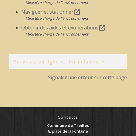
Ministère chargé de l'environnement
Naviguer et stationner
open_in_new
Ministère chargé de l'environnement
Obtenir des aides et exonérations
open_in_new
Ministère chargé de l'environnement
Services en ligne et formulaires
Signaler une erreur sur cette page
Contacts
Commune de Treilles
8, place de la Fontaine