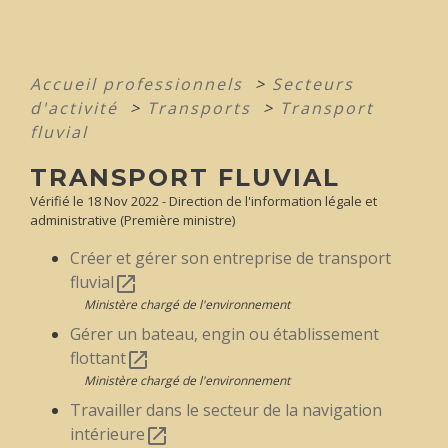
Accueil professionnels
>
Secteurs
d'activité
>
Transports
>
Transport
fluvial
TRANSPORT FLUVIAL
Vérifié le 18 Nov 2022 - Direction de l'information légale et
administrative (Première ministre)
Créer et gérer son entreprise de transport
fluvial
open_in_new
Ministère chargé de l'environnement
Gérer un bateau, engin ou établissement
flottant
open_in_new
Ministère chargé de l'environnement
Travailler dans le secteur de la navigation
intérieure
open_in_new