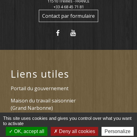
11510 Treilles - FRANCE
+33 4 68 45 71 81
Contact par formulaire
Liens utiles
Portail du gouvernement
Maison du travail saisonnier
(Grand Narbonne)
This site uses cookies and gives you control over what you want
Région Occitanie
to activate
OK, accept all
Deny all cookies
Personalize
Délibérations et arrêtés (Grand