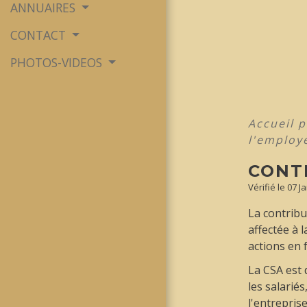
ANNUAIRES
CONTACT
PHOTOS-VIDEOS
Accueil 
l'employ
CONT
Vérifié le 07 J
La contribu
affectée à 
actions en
La CSA est 
les salarié
l'entreprise