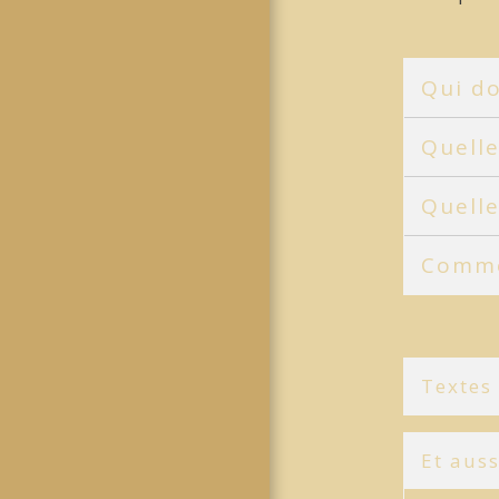
Qui do
Quelle
Quell
Comme
Textes
Et auss