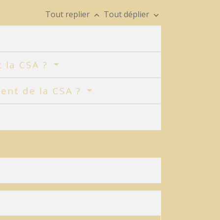
Tout replier
Tout déplier
keyboard_arrow_up
keyboard_arrow_down
t la CSA ?
ent de la CSA ?