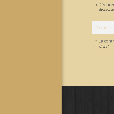
Déclarer
Ressource
Pour en
La cont
Urssaf