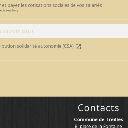
 et payer les cotisations sociales de vos salariés
s humaines
 savoir plus
ribution solidarité autonomie (CSA)
open_in_new
Contacts
Commune de Treilles
8, place de la Fontaine