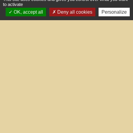
to activate
OK, accept all
Deny all cookies
Personalize
Liens utiles
Portail du gouvernement
Maison du travail saisonnier
(Grand Narbonne)
Région Occitanie
Délibérations et arrêtés (Grand
Narbonne)
Le Grand Narbonne
Mentions légales
-
Politique de confidentialité
-
Accessibilité
-
Plan du site
-
Gestion des cookies