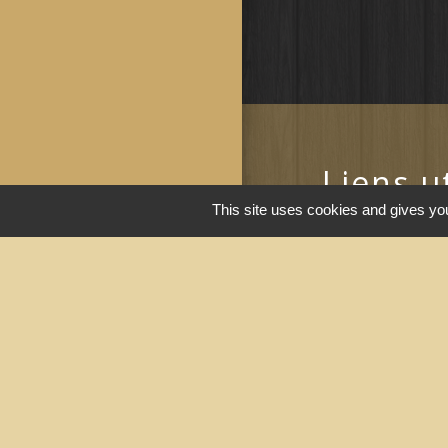
Liens u
This site uses cookies and gives you
Portail du gouv
Maison du travai
Narbonne)
Région Occitanie
Délibérations et
Narbonne)
Le Grand Narbo