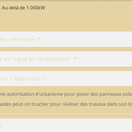
Au-delà de 1 000kW
 de référence
s en ligne et formulaires
ons ? Réponses !
une autorisation d'urbanisme pour poser des panneaux solair
 aides peut-on toucher pour réaliser des travaux dans son 
i