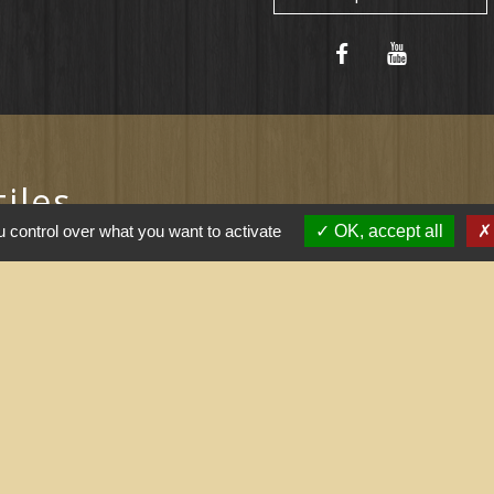
tiles
 control over what you want to activate
OK, accept all
ernement
l saisonnier (Grand
 arrêtés (Grand
nne