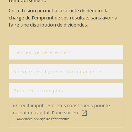
remboursement.
Cette fusion permet à la société de déduire la
charge de l'emprunt de ses résultats sans avoir à
faire une distribution de dividendes.
Textes de référence
Services en ligne et formulaires
Pour en savoir plus
Crédit impôt - Sociétés constituées pour le
rachat du capital d'une société
open_in_new
Ministère chargé de l'économie