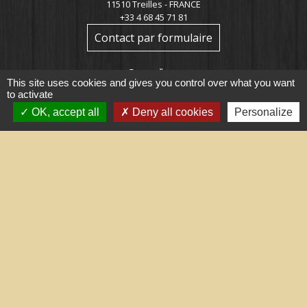
11510 Treilles - FRANCE
+33 4 68 45 71 81
Contact par formulaire
This site uses cookies and gives you control over what you want
to activate
OK, accept all
Deny all cookies
Personalize
Liens utiles
Portail du gouvernement
Maison du travail saisonnier
(Grand Narbonne)
Région Occitanie
Délibérations et arrêtés (Grand