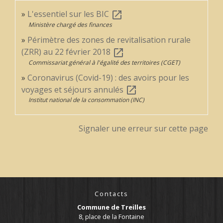
L'essentiel sur les BIC
open_in_new
Ministère chargé des finances
Périmètre des zones de revitalisation rurale
(ZRR) au 22 février 2018
open_in_new
Commissariat général à l'égalité des territoires (CGET)
Coronavirus (Covid-19) : des avoirs pour les
voyages et séjours annulés
open_in_new
Institut national de la consommation (INC)
Signaler une erreur sur cette page
Contacts
Commune de Treilles
8, place de la Fontaine