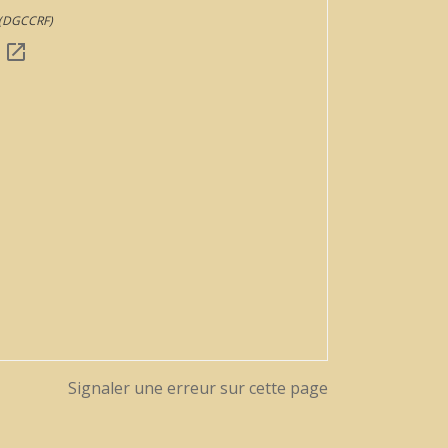
s (DGCCRF)
?
open_in_new
Signaler une erreur sur cette page