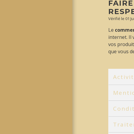
FAIRE
RESP
Vérifié le 01 
Le
commerc
internet. I
vos produit
que vous d
Activ
Mentio
Condit
Trait