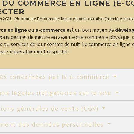
 DU COMMERCE EN LIGNE (E-C
ECTER
Jun 2023 - Direction de l'information légale et administrative (Première mini
e en ligne
ou
e-commerce
est un bon moyen de
dévelop
l vous permet de mettre en avant votre commerce physique, d
s ou services de jour comme de nuit. Le commerce en ligne
evez impérativement respecter.
ités concernées par le e-commerce
ns légales obligatoires sur le site
ions générales de vente (CGV)
ement des données personnelles