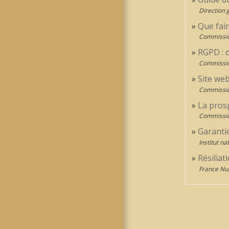
Direction 
Que fai
Commission
RGPD : d
Commission
Site web
Commission
La pros
Commission
Garantie
Institut n
Résiliat
France N