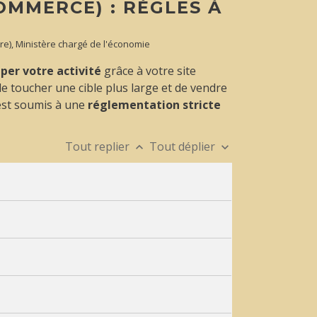
OMMERCE) : RÈGLES À
stre), Ministère chargé de l'économie
per votre activité
grâce à votre site
e toucher une cible plus large et de vendre
 est soumis à une
réglementation stricte
Tout replier
Tout déplier
keyboard_arrow_up
keyboard_arrow_down