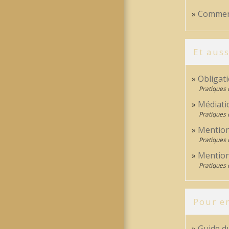
Comment
Et auss
Obligat
Pratiques
Médiati
Pratiques
Mentions
Pratiques
Mentions
Pratiques
Pour en
Guide d