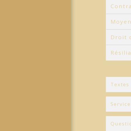
Contra
Moyen
Droit 
Résili
Textes
Service
Questi