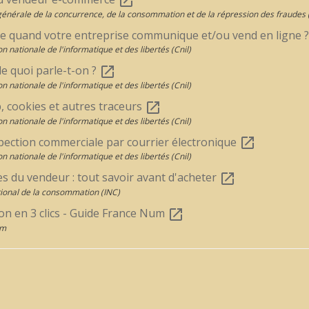
open_in_new
générale de la concurrence, de la consommation et de la répression des fraude
re quand votre entreprise communique et/ou vend en ligne 
 nationale de l'informatique et des libertés (Cnil)
e quoi parle-t-on ?
open_in_new
 nationale de l'informatique et des libertés (Cnil)
, cookies et autres traceurs
open_in_new
 nationale de l'informatique et des libertés (Cnil)
pection commerciale par courrier électronique
open_in_new
 nationale de l'informatique et des libertés (Cnil)
s du vendeur : tout savoir avant d'acheter
open_in_new
ational de la consommation (INC)
ion en 3 clics - Guide France Num
open_in_new
um