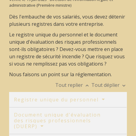
administrative (Première ministre)
Dès l'embauche de vos salariés, vous devez détenir
plusieurs registres dans votre entreprise.
Le registre unique du personnel et le document
unique d'évaluation des risques professionnels
sont-ils obligatoires ? Devez-vous mettre en place
un registre de sécurité incendie ? Que risquez vous
si vous ne remplissez pas vos obligations ?
Nous faisons un point sur la réglementation.
Tout replier
Tout déplier
keyboard_arrow_up
keyboard_arrow_down
Registre unique du personnel
Document unique d'évaluation
des risques professionnels
(DUERP)