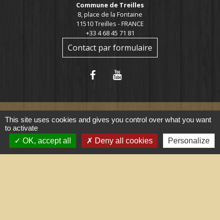
Commune de Treilles
8, place de la Fontaine
11510 Treilles - FRANCE
+33 4 68 45 71 81
Contact par formulaire
This site uses cookies and gives you control over what you want
to activate
Liens utiles
OK, accept all
Deny all cookies
Personalize
Portail du gouvernement
Maison du travail saisonnier
(Grand Narbonne)
Région Occitanie