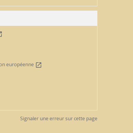
n_new
nion européenne
open_in_new
w
Signaler une erreur sur cette page