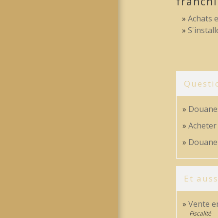
franch
Achats e
S'instal
Questi
Douanes
Acheter 
Douane :
Et auss
Vente e
Fiscalité