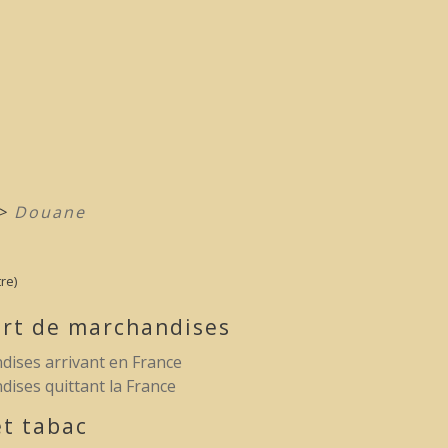
>
Douane
re)
ert de marchandises
ises arrivant en France
ises quittant la France
et tabac