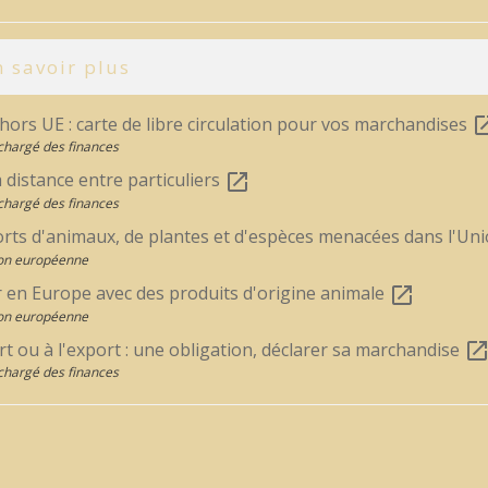
 savoir plus
ors UE : carte de libre circulation pour vos marchandises
open_i
chargé des finances
 distance entre particuliers
open_in_new
chargé des finances
rts d'animaux, de plantes et d'espèces menacées dans l'U
on européenne
 en Europe avec des produits d'origine animale
open_in_new
on européenne
rt ou à l'export : une obligation, déclarer sa marchandise
open_in_ne
chargé des finances