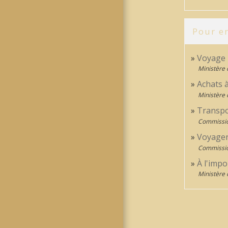
Pour en
Voyage h
Ministère 
Achats à
Ministère 
Transpo
Commissi
Voyager
Commissi
À l'impo
Ministère 