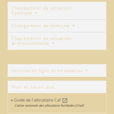
Changement de situation
familiale
Changement de domicile
Changement de situation
professionnelle
Services en ligne et formulaires
Pour en savoir plus
Guide de l'allocataire Caf
open_in_new
Caisse nationale des allocations familiales (Cnaf)