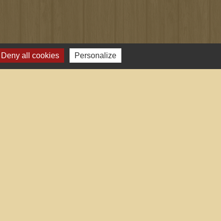
Deny all cookies
Personalize
-
Plan du site
-
Gestion des cookies