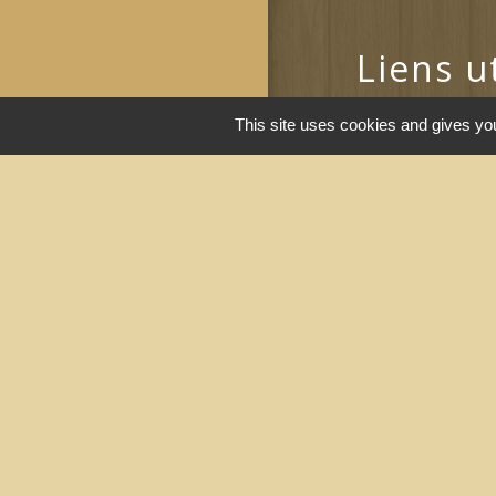
Liens u
Portail du gouv
This site uses cookies and gives you
Maison du travai
Narbonne)
Région Occitanie
Délibérations et
Narbonne)
Le Grand Narbo
Men