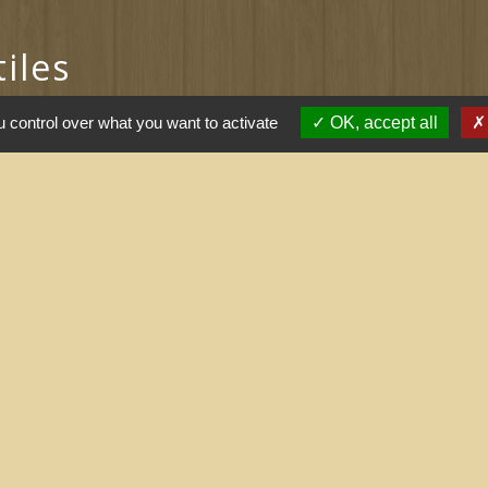
tiles
ernement
 control over what you want to activate
OK, accept all
l saisonnier (Grand
 arrêtés (Grand
nne
tions légales
-
Politique de confidentialité
-
Accessibilité