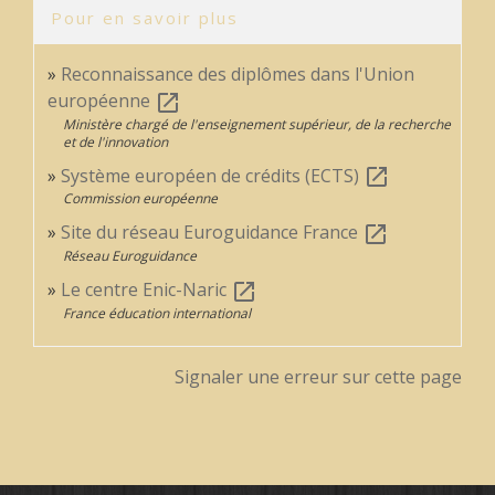
Pour en savoir plus
Reconnaissance des diplômes dans l'Union
européenne
open_in_new
Ministère chargé de l'enseignement supérieur, de la recherche
et de l'innovation
Système européen de crédits (ECTS)
open_in_new
Commission européenne
Site du réseau Euroguidance France
open_in_new
Réseau Euroguidance
Le centre Enic-Naric
open_in_new
France éducation international
Signaler une erreur sur cette page