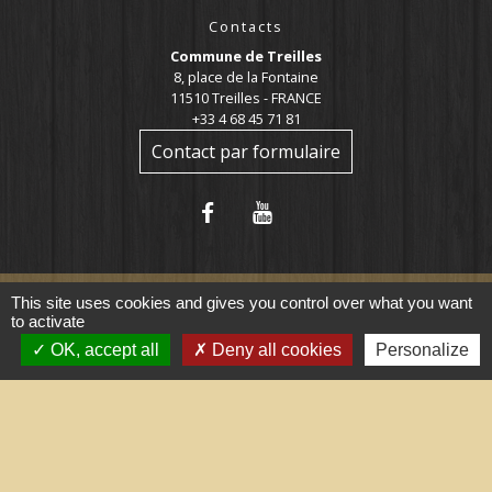
Contacts
Commune de Treilles
8, place de la Fontaine
11510 Treilles - FRANCE
+33 4 68 45 71 81
Contact par formulaire
This site uses cookies and gives you control over what you want
to activate
Liens utiles
OK, accept all
Deny all cookies
Personalize
Portail du gouvernement
Maison du travail saisonnier
(Grand Narbonne)