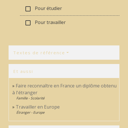
Pour étudier
check_box_outline_blank
Pour travailler
check_box_outline_blank
Textes de référence
Et aussi
Faire reconnaître en France un diplôme obtenu
à l'étranger
Famille - Scolarité
Travailler en Europe
Étranger - Europe