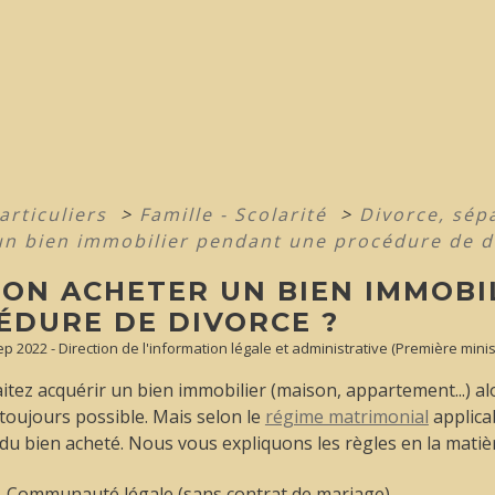
articuliers
>
Famille - Scolarité
>
Divorce, sép
un bien immobilier pendant une procédure de d
-ON ACHETER UN BIEN IMMOBI
ÉDURE DE DIVORCE ?
Sep 2022 - Direction de l'information légale et administrative (Première minis
tez acquérir un bien immobilier (maison, appartement...) al
 toujours possible. Mais selon le
régime matrimonial
applica
 du bien acheté. Nous vous expliquons les règles en la matiè
Communauté légale (sans contrat de mariage)