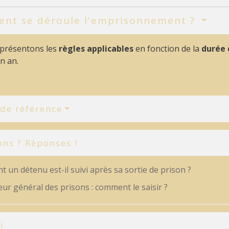
nt se déroule l'emprisonnement ?
présentons les
règles applicables
en fonction de la
durée 
un an.
 de référence
ons ? Réponses !
un détenu est-il suivi après sa sortie de prison ?
ur général des prisons : comment le saisir ?
i