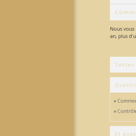
Comme
Nous vous 
an, plus d'
Textes
Questi
Comment 
Contrôle
Et auss