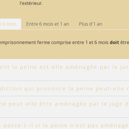
l'extérieur.
t 6 mois
Entre 6 mois et 1 an
Plus d'1 an
'emprisonnement ferme comprise entre 1 et 6 mois
doit
êtr
t la peine est-elle aménagée par la juri
idiction qui prononce la peine peut-elle
ne peut-elle être aménagée par le juge d
 passe-t-il si la peine n'est pas aménag