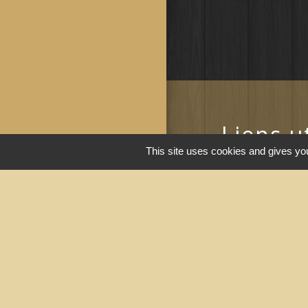
Liens u
This site uses cookies and gives you
Portail du gouv
Maison du travai
Narbonne)
Région Occitanie
Délibérations et
Narbonne)