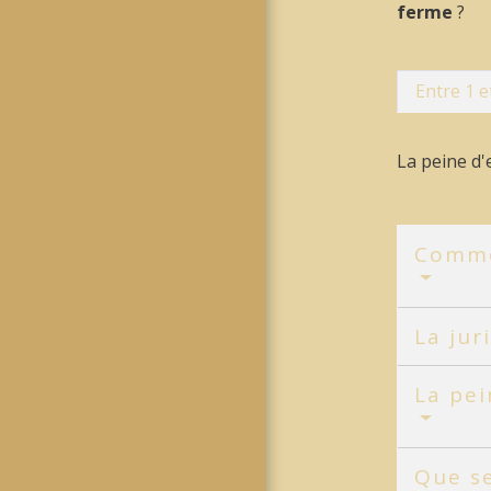
ferme
?
Entre 1 e
La peine d
Commen
La jur
La pei
Que se