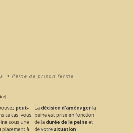
es
>
Peine de prison ferme
tre)
 pouvez
peut-
La
décision d'aménager
la
ns ce cas, vous
peine est prise en fonction
eine sous une
de la
durée de la peine
et
ou placement à
de votre
situation