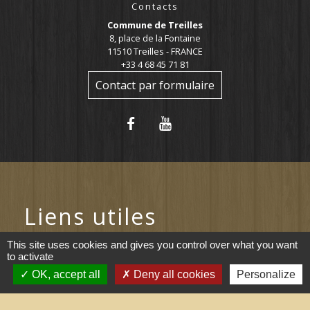
Contacts
Commune de Treilles
8, place de la Fontaine
11510 Treilles - FRANCE
+33 4 68 45 71 81
Contact par formulaire
Liens utiles
This site uses cookies and gives you control over what you want
Portail du gouvernement
to activate
OK, accept all
Deny all cookies
Personalize
Maison du travail saisonnier
(Grand Narbonne)