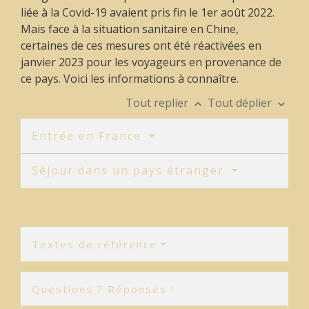
liée à la Covid-19 avaient pris fin le 1
er
août 2022.
Mais face à la situation sanitaire en Chine,
certaines de ces mesures ont été réactivées en
janvier 2023 pour les voyageurs en provenance de
ce pays. Voici les informations à connaître.
Tout replier
Tout déplier
keyboard_arrow_up
keyboard_arrow_down
Entrée en France
Séjour dans un pays étranger
Textes de référence
Questions ? Réponses !