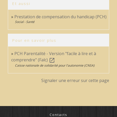
Et aussi
Prestation de compensation du handicap (PCH)
Social - Santé
Pour en savoir plus
PCH Parentalité - Version "facile à lire et à
comprendre" (Falc)
open_in_new
Caisse nationale de solidarité pour l'autonomie (CNSA)
Signaler une erreur sur cette page
Contacts