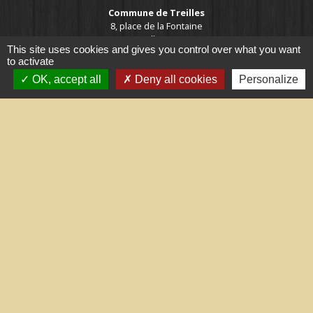
Commune de Treilles
8, place de la Fontaine
11510 Treilles - FRANCE
This site uses cookies and gives you control over what you want
+33 4 68 45 71 81
to activate
Contact par formulaire
OK, accept all
Deny all cookies
Personalize
Liens utiles
Portail du gouvernement
Maison du travail saisonnier
(Grand Narbonne)
Région Occitanie