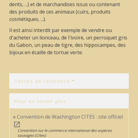
dents, ...) et de marchandises issus ou contenant
des produits de ces animaux (cuirs, produits
cosmétiques, ...).
Il est ainsi interdit par exemple de vendre ou
d'acheter un lionceau, de l'ivoire, un perroquet gris
du Gabon, un peau de tigre, des hippocampes, des
bijoux en écaille de tortue verte.
Textes de référence
Pour en savoir plus
Convention de Washington CITES : site officiel
open_in_new
Convention sur le commerce international des espèces
sauvages (Cites)