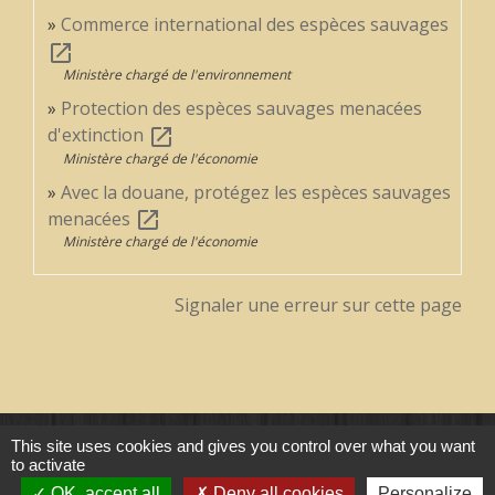
Commerce international des espèces sauvages
open_in_new
Ministère chargé de l'environnement
Protection des espèces sauvages menacées
d'extinction
open_in_new
Ministère chargé de l'économie
Avec la douane, protégez les espèces sauvages
menacées
open_in_new
Ministère chargé de l'économie
Signaler une erreur sur cette page
This site uses cookies and gives you control over what you want
Contacts
to activate
Commune de Treilles
OK, accept all
Deny all cookies
Personalize