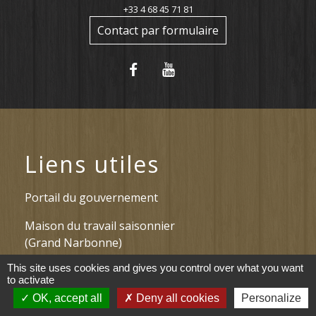
+33 4 68 45 71 81
Contact par formulaire
Liens utiles
Portail du gouvernement
Maison du travail saisonnier
(Grand Narbonne)
This site uses cookies and gives you control over what you want
Région Occitanie
to activate
Délibérations et arrêtés (Grand
OK, accept all
Deny all cookies
Personalize