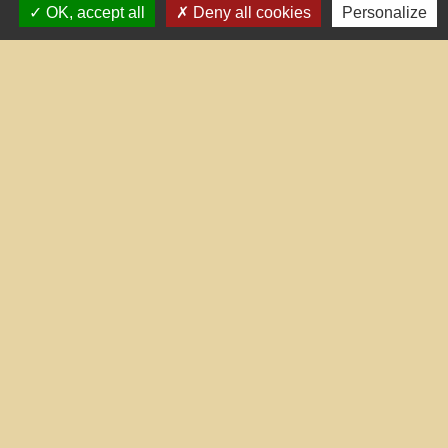
OK, accept all
Deny all cookies
Personalize
Liens utiles
Portail du gouvernement
Maison du travail saisonnier
(Grand Narbonne)
Région Occitanie
Délibérations et arrêtés (Grand
Narbonne)
Le Grand Narbonne