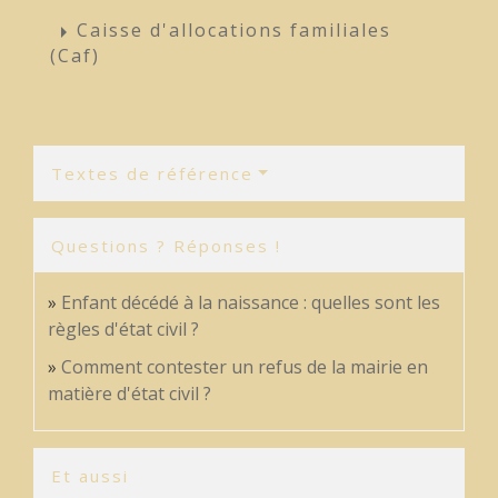
Caisse d'allocations familiales
arrow_right
(Caf)
Textes de référence
Questions ? Réponses !
Enfant décédé à la naissance : quelles sont les
règles d'état civil ?
Comment contester un refus de la mairie en
matière d'état civil ?
Et aussi