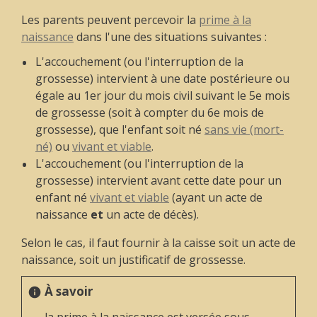
Les parents peuvent percevoir la
prime à la
naissance
dans l'une des situations suivantes :
L'accouchement (ou l'interruption de la
grossesse) intervient à une date postérieure ou
égale au 1
er
jour du mois civil suivant le 5
e
mois
de grossesse (soit à compter du 6
e
mois de
grossesse), que l'enfant soit né
sans vie (mort-
né)
ou
vivant et viable
.
L'accouchement (ou l'interruption de la
grossesse) intervient avant cette date pour un
enfant né
vivant et viable
(ayant un acte de
naissance
et
un acte de décès).
Selon le cas, il faut fournir à la caisse soit un acte de
naissance, soit un justificatif de grossesse.
À savoir
info
la prime à la naissance est versée sous