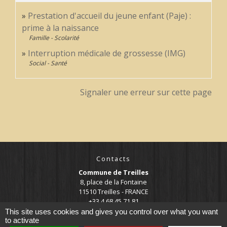
Prestation d'accueil du jeune enfant (Paje) :
prime à la naissance
Famille - Scolarité
Interruption médicale de grossesse (IMG)
Social - Santé
Signaler une erreur sur cette page
Contacts
Commune de Treilles
8, place de la Fontaine
11510 Treilles - FRANCE
+33 4 68 45 71 81
This site uses cookies and gives you control over what you want
Contact par formulaire
to activate