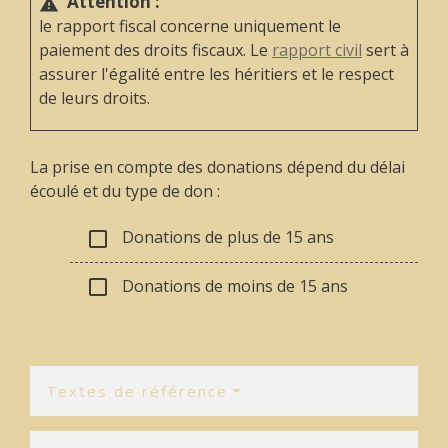
Attention :
warning
le rapport fiscal concerne uniquement le
paiement des droits fiscaux. Le
rapport civil
sert à
assurer l'égalité entre les héritiers et le respect
de leurs droits.
La prise en compte des donations dépend du délai
écoulé et du type de don :
Donations de plus de 15 ans
check_box_outline_blank
Donations de moins de 15 ans
check_box_outline_blank
Textes de référence