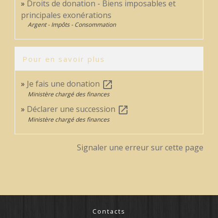
Droits de donation - Biens imposables et
principales exonérations
Argent - Impôts - Consommation
Pour en savoir plus
Je fais une donation
open_in_new
Ministère chargé des finances
Déclarer une succession
open_in_new
Ministère chargé des finances
Signaler une erreur sur cette page
Contacts