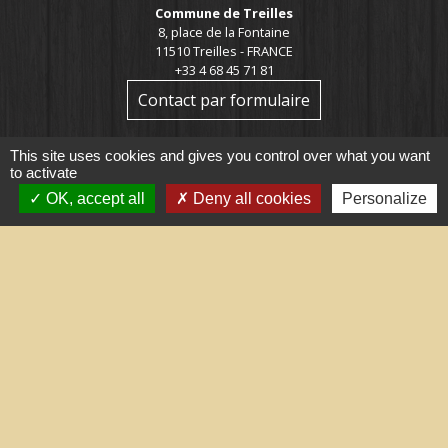
Commune de Treilles
8, place de la Fontaine
11510 Treilles - FRANCE
+33 4 68 45 71 81
Contact par formulaire
This site uses cookies and gives you control over what you want
to activate
OK, accept all
Deny all cookies
Personalize
Liens utiles
Portail du gouvernement
Maison du travail saisonnier
(Grand Narbonne)
Région Occitanie