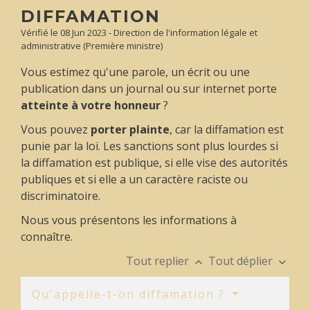
DIFFAMATION
Vérifié le 08 Jun 2023 - Direction de l'information légale et
administrative (Première ministre)
Vous estimez qu'une parole, un écrit ou une
publication dans un journal ou sur internet porte
atteinte à votre honneur
?
Vous pouvez
porter plainte
, car la diffamation est
punie par la loi. Les sanctions sont plus lourdes si
la diffamation est publique, si elle vise des autorités
publiques et si elle a un caractère raciste ou
discriminatoire.
Nous vous présentons les informations à
connaître.
Tout replier
Tout déplier
keyboard_arrow_up
keyboard_arrow_down
Qu'appelle-t-on diffamation ?