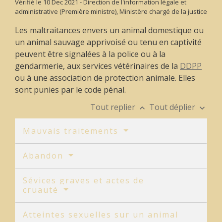
Vérifié le 10 Dec 2021 - Direction de l'information légale et
administrative (Première ministre), Ministère chargé de la justice
Les maltraitances envers un animal domestique ou
un animal sauvage apprivoisé ou tenu en captivité
peuvent être signalées à la police ou à la
gendarmerie, aux services vétérinaires de la
DDPP
ou à une association de protection animale. Elles
sont punies par le code pénal.
Tout replier
Tout déplier
keyboard_arrow_up
keyboard_arrow_down
Mauvais traitements
Abandon
Sévices graves et actes de
cruauté
Atteintes sexuelles sur un animal