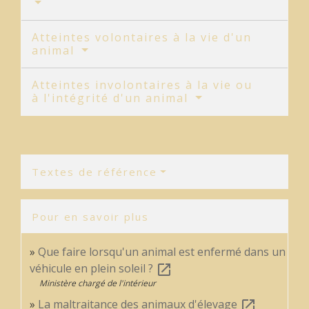
Atteintes volontaires à la vie d'un
animal
Atteintes involontaires à la vie ou
à l'intégrité d'un animal
Textes de référence
Pour en savoir plus
Que faire lorsqu'un animal est enfermé dans un
véhicule en plein soleil ?
open_in_new
Ministère chargé de l'intérieur
La maltraitance des animaux d'élevage
open_in_new