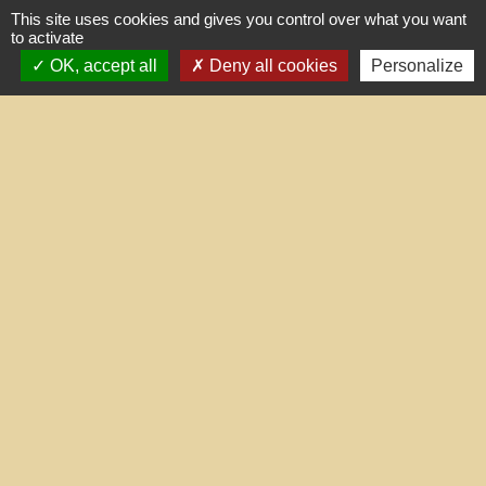
This site uses cookies and gives you control over what you want
to activate
Contacts
OK, accept all
Deny all cookies
Personalize
Commune de Treilles
8, place de la Fontaine
11510 Treilles - FRANCE
+33 4 68 45 71 81
Contact par formulaire
Liens utiles
Portail du gouvernement
Maison du travail saisonnier