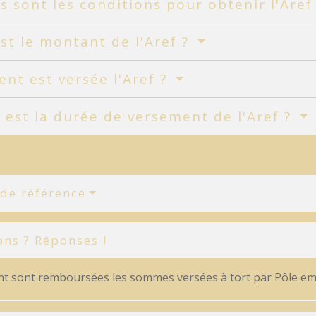
s sont les conditions pour obtenir l'Aref
st le montant de l'Aref ?
t est versée l'Aref ?
 est la durée de versement de l'Aref ?
 de référence
ons ? Réponses !
 sont remboursées les sommes versées à tort par Pôle em