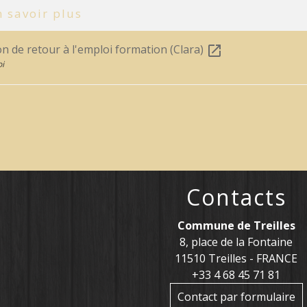
 savoir plus
on de retour à l'emploi formation (Clara)
open_in_new
i
Contacts
Commune de Treilles
8, place de la Fontaine
11510 Treilles - FRANCE
+33 4 68 45 71 81
Contact par formulaire