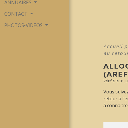
ANNUAIRES
CONTACT
PHOTOS-VIDEOS
Accueil p
au retour
ALLO
(AREF
Vérifié le 01 J
Vous suivez
retour à l'
à connaître