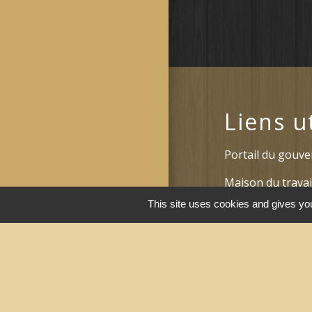
Liens u
Portail du gouv
Maison du travai
Narbonne)
This site uses cookies and gives you
Région Occitanie
Délibérations et
Narbonne)
Le Grand Narbo