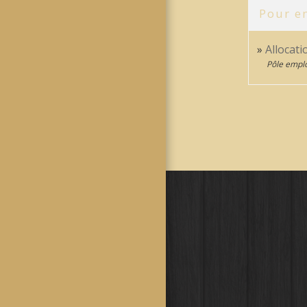
Pour en
Allocati
Pôle emplo