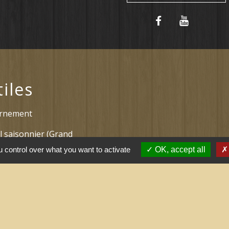
tiles
ernement
l saisonnier (Grand
 control over what you want to activate
OK, accept all
 arrêtés (Grand
nne