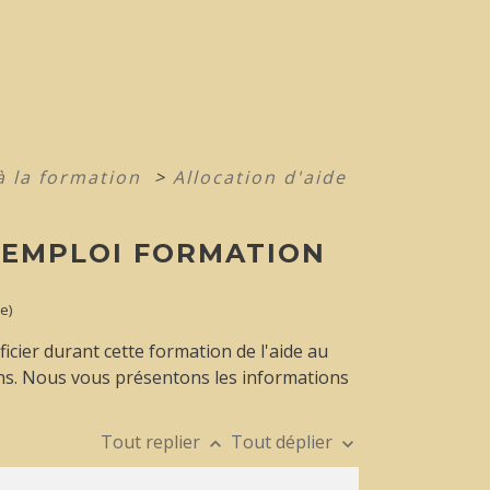
à la formation
>
Allocation d'aide
L'EMPLOI FORMATION
e)
cier durant cette formation de l'aide au
ions. Nous vous présentons les informations
Tout replier
Tout déplier
keyboard_arrow_up
keyboard_arrow_down