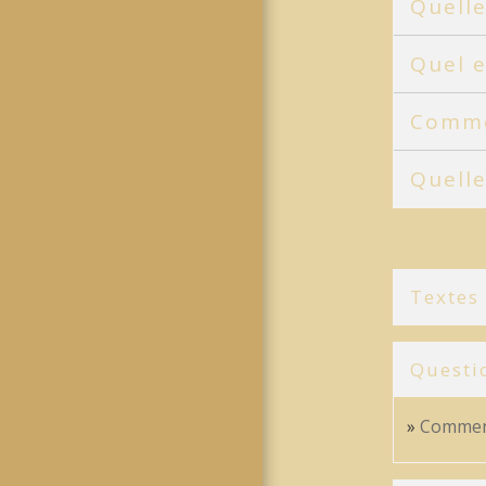
Quelle
Quel e
Commen
Quelle
Textes
Questi
Comment