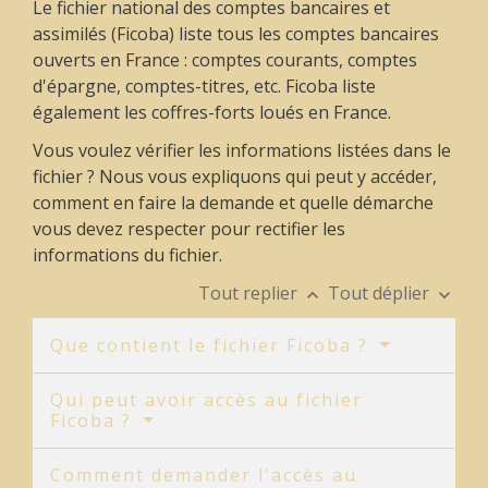
Le fichier national des comptes bancaires et
assimilés (Ficoba) liste tous les comptes bancaires
ouverts en France : comptes courants, comptes
d'épargne, comptes-titres, etc. Ficoba liste
également les coffres-forts loués en France.
Vous voulez vérifier les informations listées dans le
fichier ? Nous vous expliquons qui peut y accéder,
comment en faire la demande et quelle démarche
vous devez respecter pour rectifier les
informations du fichier.
Tout replier
Tout déplier
keyboard_arrow_up
keyboard_arrow_down
Que contient le fichier Ficoba ?
Qui peut avoir accès au fichier
Ficoba ?
Comment demander l'accès au