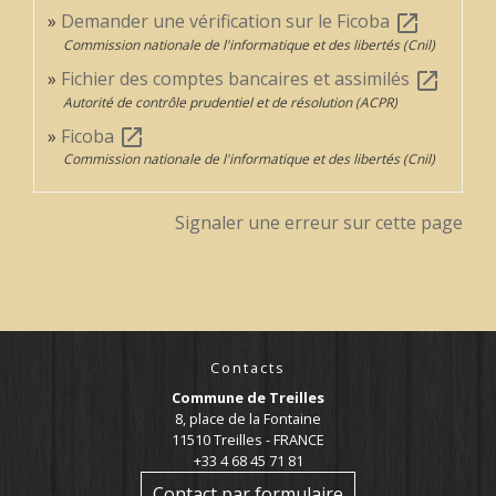
Demander une vérification sur le Ficoba
open_in_new
Commission nationale de l'informatique et des libertés (Cnil)
Fichier des comptes bancaires et assimilés
open_in_new
Autorité de contrôle prudentiel et de résolution (ACPR)
Ficoba
open_in_new
Commission nationale de l'informatique et des libertés (Cnil)
Signaler une erreur sur cette page
Contacts
Commune de Treilles
8, place de la Fontaine
11510 Treilles - FRANCE
+33 4 68 45 71 81
Contact par formulaire