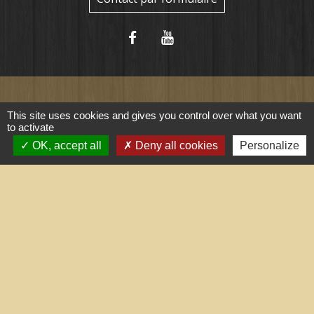
This site uses cookies and gives you control over what you want
Liens utiles
to activate
OK, accept all
Deny all cookies
Personalize
Portail du gouvernement
Maison du travail saisonnier
(Grand Narbonne)
Région Occitanie
Délibérations et arrêtés (Grand
Narbonne)
Le Grand Narbonne