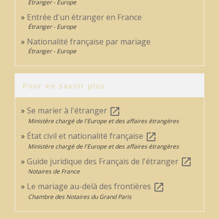
Étranger - Europe
Entrée d'un étranger en France
Étranger - Europe
Nationalité française par mariage
Étranger - Europe
Pour en savoir plus
Se marier à l'étranger
open_in_new
Ministère chargé de l'Europe et des affaires étrangères
État civil et nationalité française
open_in_new
Ministère chargé de l'Europe et des affaires étrangères
Guide juridique des Français de l'étranger
open_in_new
Notaires de France
Le mariage au-delà des frontières
open_in_new
Chambre des Notaires du Grand Paris