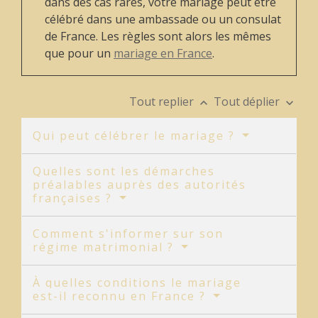
dans des cas rares, votre mariage peut être
célébré dans une ambassade ou un consulat
de France. Les règles sont alors les mêmes
que pour un
mariage en France
.
Tout replier
Tout déplier
keyboard_arrow_up
keyboard_arrow_down
Qui peut célébrer le mariage ?
Quelles sont les démarches
préalables auprès des autorités
françaises ?
Comment s'informer sur son
régime matrimonial ?
À quelles conditions le mariage
est-il reconnu en France ?