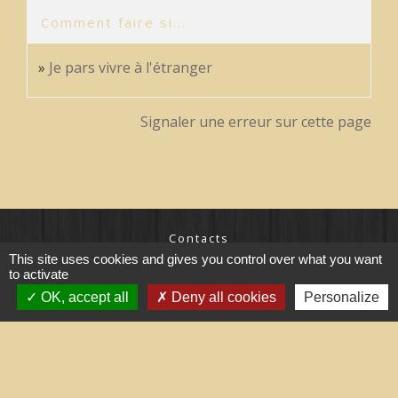
Comment faire si...
Je pars vivre à l'étranger
Signaler une erreur sur cette page
Contacts
This site uses cookies and gives you control over what you want
Commune de Treilles
to activate
8, place de la Fontaine
11510 Treilles - FRANCE
OK, accept all
Deny all cookies
Personalize
+33 4 68 45 71 81
Contact par formulaire