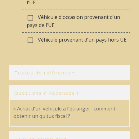
l'UE
Véhicule d'occasion provenant d'un
check_box_outline_blank
pays de l'UE
Véhicule provenant d'un pays hors UE
check_box_outline_blank
Textes de référence
Questions ? Réponses !
Achat d'un véhicule à l'étranger : comment
obtenir un quitus fiscal ?
Pour en savoir plus