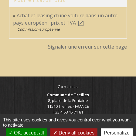
Achat et leasing d'une voiture dans un autre
pays européen : prix et TVA
open_in_new
Commission européenne
Signaler une erreur sur cette page
Contacts
Commune de Treilles
8, place de la Fontaine
11510 Treilles - FRANCE
+33 4 68 45 71 81
This site uses cookies and gives you control over what you want
Contact par formulaire
to activate
OK, accept all
Deny all cookies
Personalize