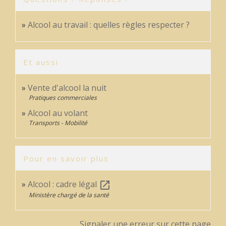
Alcool au travail : quelles règles respecter ?
Et aussi
Vente d'alcool la nuit
Pratiques commerciales
Alcool au volant
Transports - Mobilité
Pour en savoir plus
Alcool : cadre légal
open_in_new
Ministère chargé de la santé
Signaler une erreur sur cette page