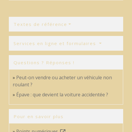
Textes de référence
Services en ligne et formulaires
Questions ? Réponses !
Peut-on vendre ou acheter un véhicule non
roulant ?
Épave : que devient la voiture accidentée ?
Pour en savoir plus
Points numériques
open_in_new