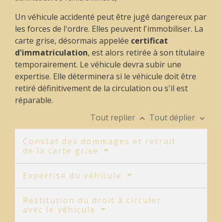
Un véhicule accidenté peut être jugé dangereux par
les forces de l'ordre. Elles peuvent l'immobiliser. La
carte grise, désormais appelée
certificat
d'immatriculation
, est alors retirée à son titulaire
temporairement. Le véhicule devra subir une
expertise. Elle déterminera si le véhicule doit être
retiré définitivement de la circulation ou s'il est
réparable.
Tout replier
Tout déplier
keyboard_arrow_up
keyboard_arrow_down
Constat des dommages et retrait
de la carte grise
Expertise du véhicule
Restitution du droit à circuler
avec le véhicule