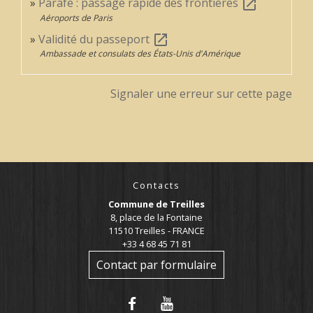
Parafe : passage rapide des frontières
open_in_new
Aéroports de Paris
Validité du passeport
open_in_new
Ambassade et consulats des États-Unis d'Amérique
Signaler une erreur sur cette page
Contacts
Commune de Treilles
8, place de la Fontaine
11510 Treilles - FRANCE
+33 4 68 45 71 81
Contact par formulaire