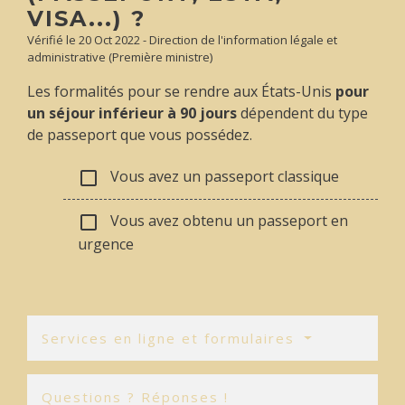
VISA...) ?
Vérifié le 20 Oct 2022 - Direction de l'information légale et
administrative (Première ministre)
Les formalités pour se rendre aux États-Unis
pour
un séjour inférieur à 90 jours
dépendent du type
de passeport que vous possédez.
Vous avez un passeport classique
check_box_outline_blank
Vous avez obtenu un passeport en
check_box_outline_blank
urgence
Services en ligne et formulaires
Questions ? Réponses !