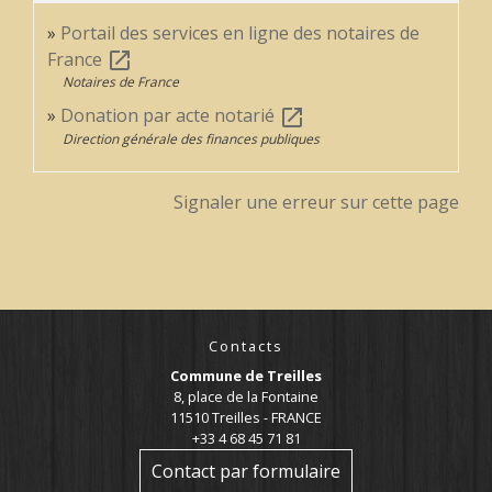
Portail des services en ligne des notaires de
France
open_in_new
Notaires de France
Donation par acte notarié
open_in_new
Direction générale des finances publiques
Signaler une erreur sur cette page
Contacts
Commune de Treilles
8, place de la Fontaine
11510 Treilles - FRANCE
+33 4 68 45 71 81
Contact par formulaire