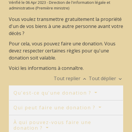
Vérifié le 06 Apr 2023 - Direction de l'information légale et
administrative (Première ministre)
Vous voulez transmettre gratuitement la propriété
d'un de vos biens à une autre personne avant votre
décès ?
Pour cela, vous pouvez faire une donation. Vous
devez respecter certaines règles pour qu'une
donation soit valable.
Voici les informations à connaître.
Tout replier
Tout déplier
keyboard_arrow_up
keyboard_arrow_down
Qu'est-ce qu'une donation ?
Qui peut faire une donation ?
À qui pouvez-vous faire une
donation ?