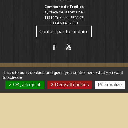
Commune de Treilles
8, place de la Fontaine
11510 Treilles - FRANCE
+33 4 68 45 71 81
Contact par formulaire
This site uses cookies and gives you control over what you want
to activate
Liens utiles
OK, accept all
Deny all cookies
Personalize
Portail du gouvernement
Maison du travail saisonnier
(Grand Narbonne)