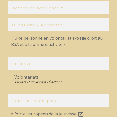
Textes de référence
Questions ? Réponses !
Une personne en volontariat a-t-elle droit au
RSA et à la prime d'activité ?
Et aussi
Volontariats
Papiers - Citoyenneté - Élections
Pour en savoir plus
Portail européen de la jeunesse
open_in_new