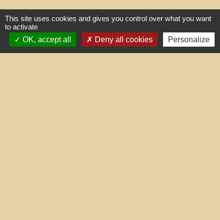
This site uses cookies and gives you control over what you want
to activate
Contacts
OK, accept all
Deny all cookies
Personalize
Commune de Treilles
8, place de la Fontaine
11510 Treilles - FRANCE
+33 4 68 45 71 81
Contact par formulaire
Liens utiles
Portail du gouvernement