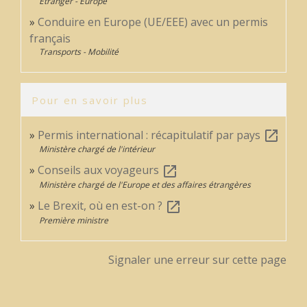
Étranger - Europe
Conduire en Europe (UE/EEE) avec un permis
français
Transports - Mobilité
Pour en savoir plus
Permis international : récapitulatif par pays
open_in_new
Ministère chargé de l'intérieur
Conseils aux voyageurs
open_in_new
Ministère chargé de l'Europe et des affaires étrangères
Le Brexit, où en est-on ?
open_in_new
Première ministre
Signaler une erreur sur cette page