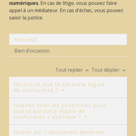
numériques
. En cas de litige, vous pouvez faire
appel à un médiateur. En cas d'échec, vous pouvez
saisir la justice.
Bien neuf
Bien d'occasion
Tout replier
Tout déplier
keyboard_arrow_up
keyboard_arrow_down
Qu'est-ce que la garantie légale
de conformité ?
Quelles sont les conditions pour
que la garantie légale de
conformité s'applique ?
Quelle est l'obligation générale