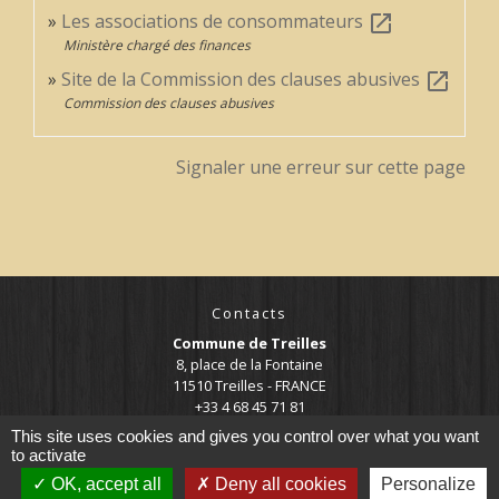
Les associations de consommateurs
open_in_new
Ministère chargé des finances
Site de la Commission des clauses abusives
open_in_new
Commission des clauses abusives
Signaler une erreur sur cette page
Contacts
Commune de Treilles
8, place de la Fontaine
11510 Treilles - FRANCE
+33 4 68 45 71 81
This site uses cookies and gives you control over what you want
Contact par formulaire
to activate
OK, accept all
Deny all cookies
Personalize