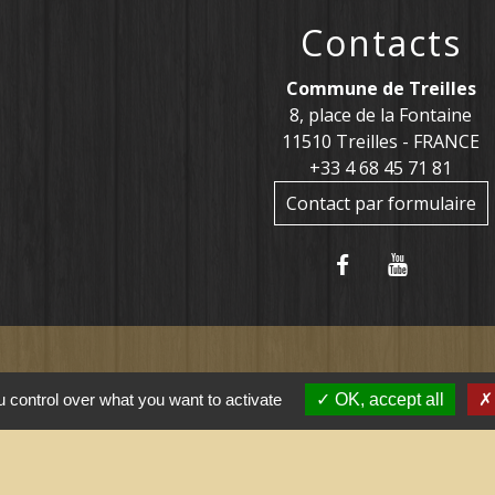
Contacts
Commune de Treilles
8, place de la Fontaine
11510 Treilles - FRANCE
+33 4 68 45 71 81
Contact par formulaire
tiles
 control over what you want to activate
OK, accept all
ernement