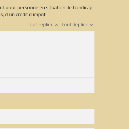
ent pour personne en situation de handicap
, d'un crédit d'impôt.
Tout replier
Tout déplier
keyboard_arrow_up
keyboard_arrow_down