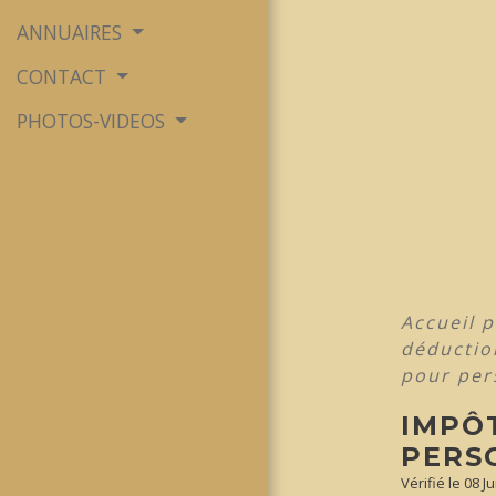
ANNUAIRES
CONTACT
PHOTOS-VIDEOS
Accueil p
déductio
pour per
IMPÔ
PERS
Vérifié le 08 J