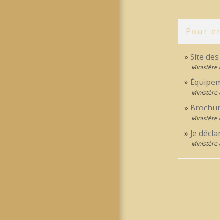
Pour en
Site de
Ministère 
Équipem
Ministère 
Brochur
Ministère 
Je décla
Ministère 