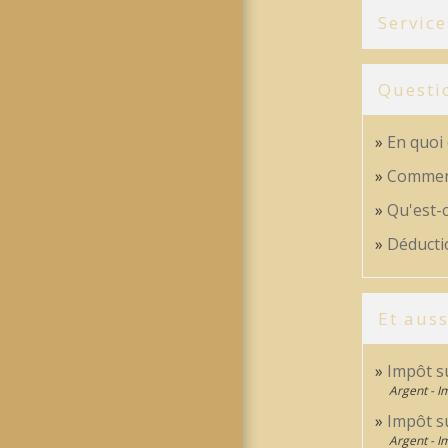
Service
Questi
En quoi 
Comment
Qu'est-c
Déductio
Et auss
Impôt su
Argent - 
Impôt su
Argent - 