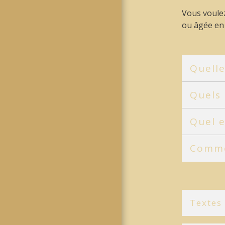
Vous voulez
ou âgée en 
Quelle
Quels 
Quel e
Comme
Textes