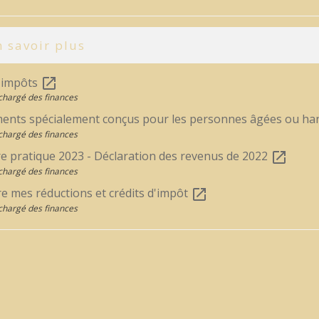
 savoir plus
s impôts
open_in_new
chargé des finances
ents spécialement conçus pour les personnes âgées ou h
chargé des finances
e pratique 2023 - Déclaration des revenus de 2022
open_in_new
chargé des finances
re mes réductions et crédits d'impôt
open_in_new
chargé des finances