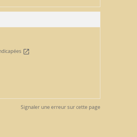
andicapées
open_in_new
Signaler une erreur sur cette page