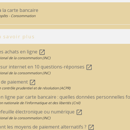
 la carte bancaire
Impôts - Consommation
 savoir plus
es achats en ligne
open_in_new
ational de la consommation (INC)
 sur internet en 10 questions-réponses
open_in_new
ational de la consommation (INC)
 de paiement
open_in_new
e contrôle prudentiel et de résolution (ACPR)
n ligne par carte bancaire : quelles données personnelles f
 nationale de l'informatique et des libertés (Cnil)
efeuille électronique ou numérique
open_in_new
ational de la consommation (INC)
ont les moyens de paiement alternatifs ?
open_in_new