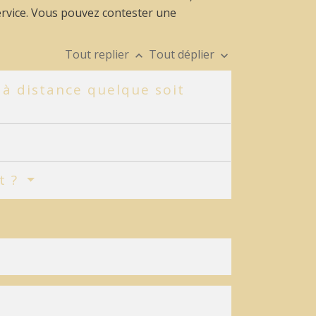
service. Vous pouvez contester une
Tout replier
Tout déplier
keyboard_arrow_up
keyboard_arrow_down
à distance quelque soit
t ?