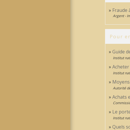
Fraude à
Argent - 
Pour en
Guide d
Institut n
Acheter
Institut n
Moyens
Autorité d
Achats e
Commission
Le port
Institut n
Quels s