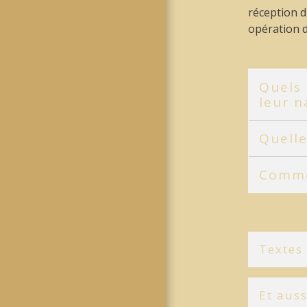
réception d
opération 
Quels 
leur n
Quelle
Comme
Textes
Et auss