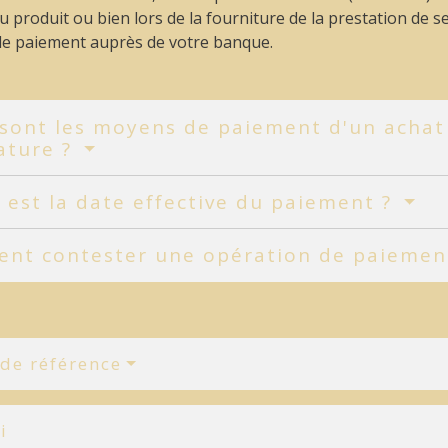
u produit ou bien lors de la fourniture de la prestation de 
de paiement auprès de votre banque.
sont les moyens de paiement d'un achat 
ature ?
 est la date effective du paiement ?
nt contester une opération de paiemen
 de référence
i