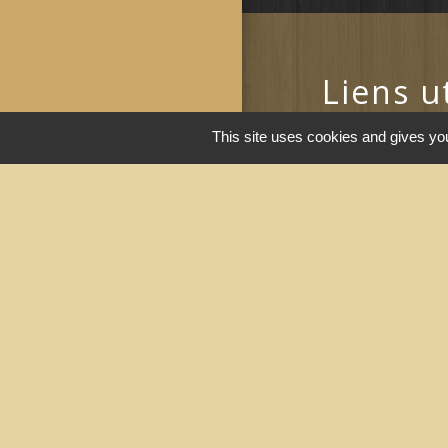
Liens u
Portail du gouv
This site uses cookies and gives you
Maison du travai
Narbonne)
Région Occitanie
Délibérations et
Narbonne)
Le Grand Narbo
Men