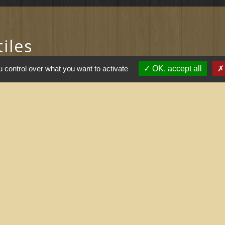
tiles
ernement
 control over what you want to activate
OK, accept all
l saisonnier (Grand
 arrêtés (Grand
nne
tions légales
-
Politique de confidentialité
-
Accessibilité