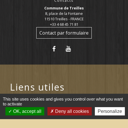
Contacts
Commune de Treilles
8, place de la Fontaine
11510 Treilles - FRANCE
+33 4 68 45 71 81
Contact par formulaire
Liens utiles
This site uses cookies and gives you control over what you want
Portail du gouvernement
to activate
Maison du travail saisonnier
OK, accept all
Deny all cookies
Personalize
(Grand Narbonne)