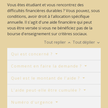
Vous êtes étudiant et vous rencontrez des
difficultés financières durables ? Vous pouvez, sous
conditions, avoir droit à l'allocation spécifique
annuelle. Il s'agit d'une aide financière qui peut
vous être versée si vous ne bénéficiez pas de la
bourse d'enseignement sur critères sociaux.
Tout replier
Tout déplier
keyboard_arrow_up
keyboard_arrow_down
Qui est concerné ?
Comment en faire la demande ?
Quel est le montant de l'aide ?
L'aide peut-elle être cumulée ?
Numéro d'urgence