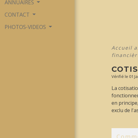
ANNUAIRES
CONTACT
PHOTOS-VIDEOS
Accueil 
financiè
COTI
Vérifié le 01 
La cotisati
fonctionnem
en principe
exclu de l'
Comme