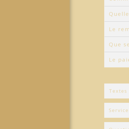
Quelle
Le rem
Que se
Le pai
Textes
Service