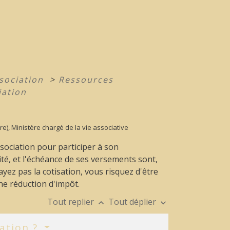
ssociation
>
Ressources
iation
tre), Ministère chargé de la vie associative
ociation pour participer à son
té, et l'échéance de ses versements sont,
ayez pas la cotisation, vous risquez d'être
une réduction d'impôt.
Tout replier
Tout déplier
keyboard_arrow_up
keyboard_arrow_down
ation ?