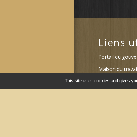
Liens u
Portail du gouv
Maison du travai
Narbonne)
This site uses cookies and gives you
Région Occitanie
Délibérations et
Narbonne)
Le Grand Narbo