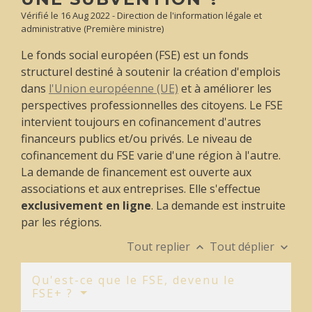
Vérifié le 16 Aug 2022 - Direction de l'information légale et
administrative (Première ministre)
Le fonds social européen (FSE) est un fonds
structurel destiné à soutenir la création d'emplois
dans
l'Union européenne (UE)
et à améliorer les
perspectives professionnelles des citoyens. Le FSE
intervient toujours en cofinancement d'autres
financeurs publics et/ou privés. Le niveau de
cofinancement du FSE varie d'une région à l'autre.
La demande de financement est ouverte aux
associations et aux entreprises. Elle s'effectue
exclusivement en ligne
. La demande est instruite
par les régions.
Tout replier
Tout déplier
keyboard_arrow_up
keyboard_arrow_down
Qu'est-ce que le FSE, devenu le
FSE+ ?