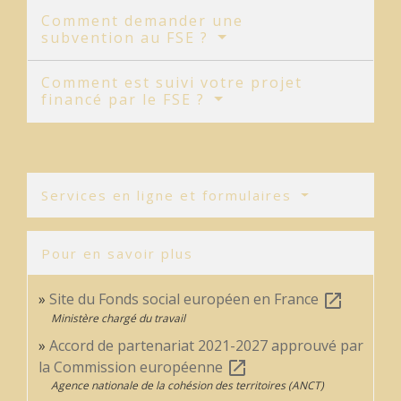
Comment demander une
subvention au FSE ?
Comment est suivi votre projet
financé par le FSE ?
Services en ligne et formulaires
Pour en savoir plus
Site du Fonds social européen en France
open_in_new
Ministère chargé du travail
Accord de partenariat 2021-2027 approuvé par
la Commission européenne
open_in_new
Agence nationale de la cohésion des territoires (ANCT)