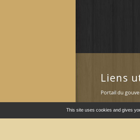
Liens u
Portail du gouv
Maison du travai
This site uses cookies and gives you
Narbonne)
Région Occitanie
Délibérations et