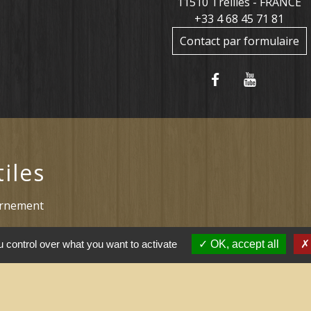
11510 Treilles - FRANCE
+33 4 68 45 71 81
Contact par formulaire
tiles
ernement
l saisonnier (Grand
 control over what you want to activate
OK, accept all
 arrêtés (Grand