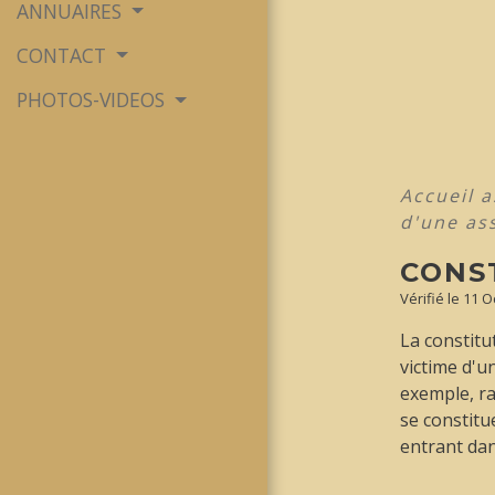
ANNUAIRES
CONTACT
PHOTOS-VIDEOS
Accueil 
d'une as
CONST
Vérifié le 11 O
La constitu
victime d'u
exemple, ra
se constitu
entrant dan