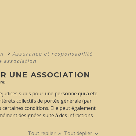
on
>
Assurance et responsabilité
e association
AR UNE ASSOCIATION
re)
réjudices subis pour une personne qui a été
ntérêts collectifs de portée générale (par
 certaines conditions. Elle peut également
mmément désignées suite à des infractions
Tout replier
Tout déplier
keyboard_arrow_up
keyboard_arrow_down