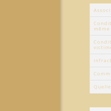
Associ
Condit
mêm
Condit
victi
Infra
Commen
Quelle