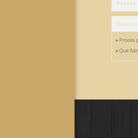
Textes
Questi
Procès p
Que fair